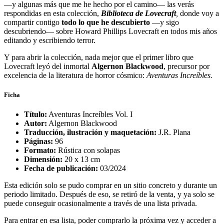
—y algunas más que me he hecho por el camino— las verás
respondidas en esta colección,
Biblioteca de Lovecraft
,
donde voy a
compartir contigo
todo lo que he descubierto
—y sigo
descubriendo— sobre Howard Phillips Lovecraft en todos mis años
editando y escribiendo terror.
Y para abrir la colección, nada mejor que el primer libro que
Lovecraft leyó del inmortal
Algernon Blackwood
, precursor por
excelencia de la literatura de horror cósmico:
Aventuras Increíbles.
Ficha
Título:
Aventuras Increíbles Vol. I
Autor:
Algernon Blackwood
Traducción, ilustración y maquetación:
J.R. Plana
Páginas:
96
Formato:
Rústica con solapas
Dimensión:
20 x 13 cm
Fecha de publicación:
03/2024
Esta edición solo se pudo comprar en un sitio concreto y durante un
periodo limitado. Después de eso, se retiró de la venta, y ya solo se
puede conseguir ocasionalmente a través de una lista privada.
Para entrar en esa lista, poder comprarlo la próxima vez y acceder a