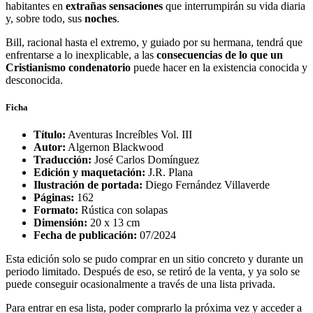
habitantes en
extrañas sensaciones
que interrumpirán su vida diaria
y, sobre todo, sus
noches
.
Bill, racional hasta el extremo, y guiado por su hermana, tendrá que
enfrentarse a lo inexplicable, a las
consecuencias de lo que un
Cristianismo condenatorio
puede hacer en la existencia conocida y
desconocida.
Ficha
Título:
Aventuras Increíbles Vol. III
Autor:
Algernon Blackwood
Traducción:
José Carlos Domínguez
Edición y maquetación:
J.R. Plana
Ilustración de portada:
Diego Fernández Villaverde
Páginas:
162
Formato:
Rústica con solapas
Dimensión:
20 x 13 cm
Fecha de publicación:
07/2024
Esta edición solo se pudo comprar en un sitio concreto y durante un
periodo limitado. Después de eso, se retiró de la venta, y ya solo se
puede conseguir ocasionalmente a través de una lista privada.
Para entrar en esa lista, poder comprarlo la próxima vez y acceder a