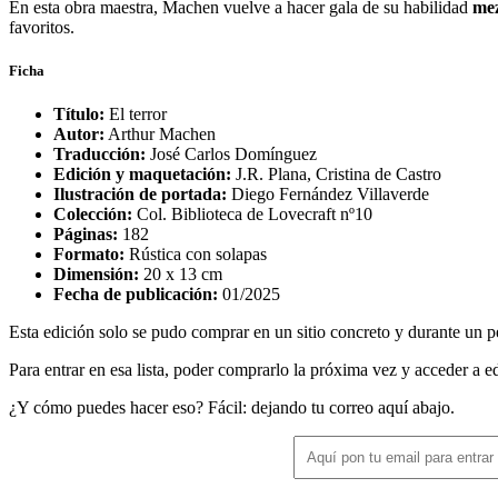
En esta obra maestra, Machen vuelve a hacer gala de su habilidad
mez
favoritos.
Ficha
Título:
El terror
Autor:
Arthur Machen
Traducción:
José Carlos Domínguez
Edición y maquetación:
J.R. Plana, Cristina de Castro
Ilustración de portada:
Diego Fernández Villaverde
Colección:
Col. Biblioteca de Lovecraft nº10
Páginas:
182
Formato:
Rústica con solapas
Dimensión:
20 x 13 cm
Fecha de publicación:
01/2025
Esta edición solo se pudo comprar en un sitio concreto y durante un pe
Para entrar en esa lista, poder comprarlo la próxima vez y acceder a ed
¿Y cómo puedes hacer eso? Fácil: dejando tu correo aquí abajo.