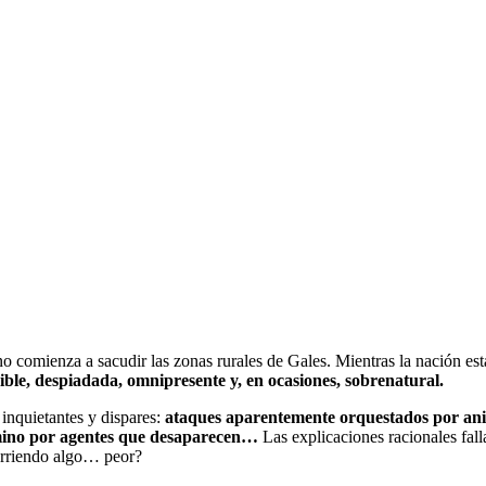
omienza a sacudir las zonas rurales de Gales. Mientras la nación está d
ible, despiadada, omnipresente y, en ocasiones, sobrenatural.
 inquietantes y dispares:
ataques aparentemente orquestados por anim
camino por agentes que desaparecen…
Las explicaciones racionales fall
curriendo algo… peor?