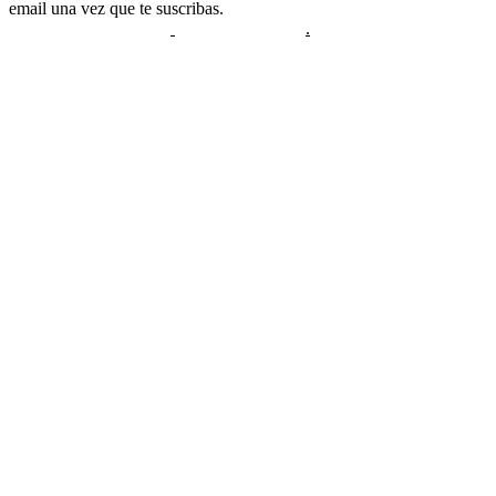
email una vez que te suscribas.
Sigue las instrucciones que te
aparecerán después o
no recibirás nada
.