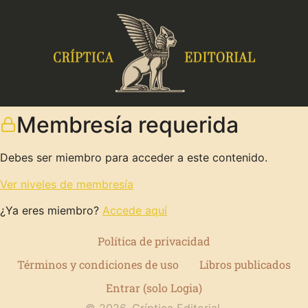
Membresía requerida
Debes ser miembro para acceder a este contenido.
Ver niveles de membresía
¿Ya eres miembro?
Accede aquí
Política de privacidad
Términos y condiciones de uso
Libros publicados
Entrar (solo Logia)