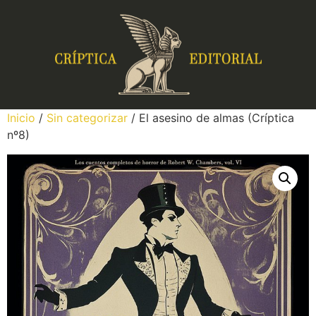
Inicio
/
Sin categorizar
/ El asesino de almas (Críptica
nº8)