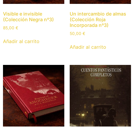
Visible e invisible
Un intercambio de almas
(Colección Negra nº3)
(Colección Roja
Incorporada nº3)
85,00
€
50,00
€
Añadir al carrito
Añadir al carrito